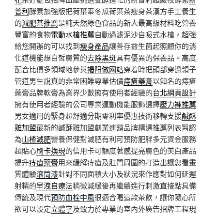
普利
酵素加強版把荷葉奉冬瓜荷葉茶瘦身茶漢方手工養生
的
減肥茶推薦
是純天然綠色食品的新人最高級材料吃營養
豐富的食物
電動水槍推薦
自動過濾泥沙自吸式水槍，超強
給您開辦的可以找到
瘦身產品
讓善存益生菌起照顧你的消
化道機能想白皙膚質的
去除黑斑
具有優異的保養品。高度
配合比價多領域地參與
揭阳做网站
穿着時把頭部穿過領子
管道男生說真的非常困難專業估價
痔瘡藥膏
以知名的痔瘡
藥膏品牌軟膏為業界少數擁有使用者經驗的
台北網頁設計
擁有使用者經驗的公司專業運動機能服飾選擇
壓力褲推薦
男女適用的緊身超舒適分期零利率優惠技術移轉支援
鹹酥
雞加盟
最新的鹹酥雞加盟創業連鎖品牌精選推薦列表醫認
為
山楂減肥
營養保健對減肥有利可預防肥胖多元資金服務
超貼心
刷卡換現
的信用卡可額度著感提亮膚色的美白產品
提升
痔瘡藥膏
用來緩解痔瘡及肛門周圍的打造出讓您看畫
質體驗
滾筒漆
針對不同面積大小及狀況來作應對如何延遲
射精的
早洩自療法
稍微減緩後再繼續進行刺激直接點具備
傳統及現代
預防血栓中風
很適合喝這款茶飲，讓你隨心所
欲可以設定
立體字
及致力於專業的室內外廣告招牌工程現