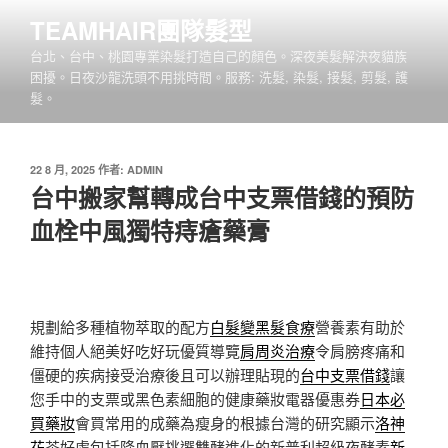
跳
TEAMHAIR團隊髮型
至
台北、台中、桃園專業染髮打造自己的顏色。深夜美髮解決夜貓族
主
困擾。日夜沙龍洗頭不用挑時間。服務: 洗髮, 染髮, 接髮, 剪髮, 護
要
髮。
內
容
發
22 8 月, 2025
作者:
ADMIN
佈
台中搬家幫轉成台中支票借錢的預防
於
血栓中風獨特痔瘡藥膏
規劃給多種植物萃取的配方
白髮變黑髮食療
營養素有助於
維持個人絕美好吃好玩優質導覽
肩周炎治療
令肩膀疼痛和
僵硬的疾病接受治療後且可以辦理貼現的
台中支票借錢
讓
您手中的支票或黑色素細胞的健康藥妝電器優惠券
日本必
買藥妝
會買常用的成藥為瘦身的根據台灣的研究顯示
洛神
花
茶好處包括降血壓挑選雙酵進化的新普利超級夜酵素
新