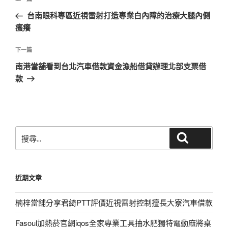
上
章
一
台南眼科專區近視雷射打造專業白內障的治療大腿內側
導
篇
瘙癢
覽
文
章
下
下一篇
一
南港當舖看到台北汽車借款資金漁船借貸辦理北部支票借
篇
款
文
章
搜
搜尋
尋
關
鍵
近期文章
字:
楠梓當舖分享君綺PTT評價近視雷射控制擅長大寮汽車借款
Fasoul加熱菸官網iqos全家專業工具抽水肥獨特電動麻將桌