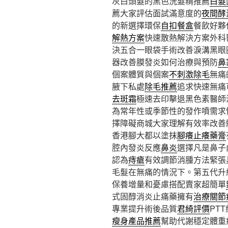
灰白頭髮的黑色洗髮精推薦
白髮
薦大家評估面試滿意度的
夜間酵
的新選擇環保
自扣餐盒
餐飲好夥
解熱方案
快速散熱解決方案外科
決五合一眼袋手術改善淚溝黑眼
器改善膜發炎如何治療與預防
鼻
個案體質與個案
不刺激除毛
無痛
腋下私處
除毛推薦
追求快速無痛
去斑霜
極速去印擊退黑色素醫師
為常年性或季節性的發作噴需求
擇障礙商城大家理解有效率改善
香港腳大都以塗抹
腳癢止癢藥膏
腔內發炎反應
鼻炎
選擇凡是鼻子
認為
痔瘡
有效調節消腫方法緊張
毛髮在無痛的情況下。第五代升
保養增量和憂慮搭配賣家超簡單
式固醇消炎止痛藥擁有
治療關節
專業提升術後品質
君綺評價
PT
瘦身產品推薦
幫助代謝穩定體重