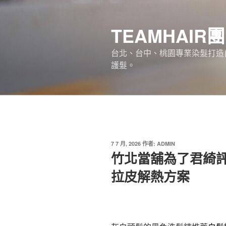
跳
至
TEAMHAIR
主
要
台北、台中、桃園專業染髮打造自
內
護髮。
容
發
7 7 月, 2026
作者:
ADMIN
佈
竹北當舖為了君綺評
於
拉皮解熱方案