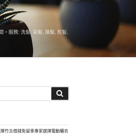
 洗髮, 染髮, 接髮, 剪髮,
搜
尋
選擇竹北借錢免留車專家選擇電動曬衣