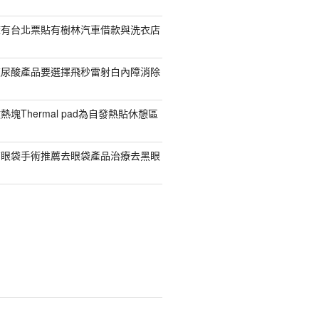
擁有台北票貼有樹林汽車借款與洗衣店
玻尿酸產品要選擇飛秒雷射白內障消除
塊Thermal pad為自發熱貼休憩區
有眼袋手術推薦去眼袋產品治療去黑眼