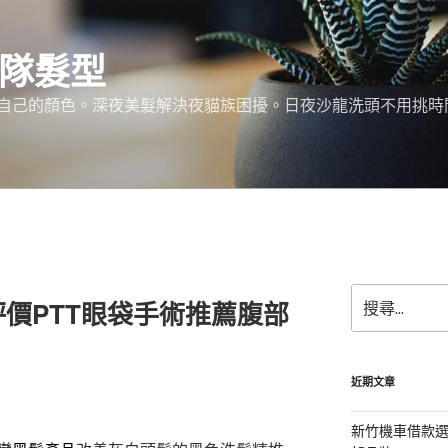
團隊髮型
己的顏色。深夜美髮解決夜貓族困擾。日夜沙龍洗頭不用挑時間。服務:
搜
價PTT眼袋手術推薦腹部
尋
關
鍵
字:
近期文章
新竹機車借款