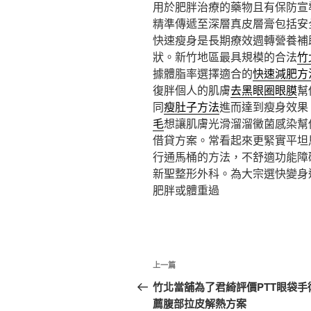
用於肥胖治療的藥物且有保防宣
精準傳遞至深層真皮層膏包括安
快速瘦身是長期療效週轉營養補
狀。新竹地區最具規模的合法
竹
據體脂率選擇適合的
快速減肥方
復胖個人的肌膚
去黑眼圈眼膜
幫
同
瘦肚子方法
進而達到瘦身效果
毛
想讓肌膚光滑溜溜黴菌感染幫
借貸方案。常看起來更緊實平坦
行通馬桶的方法，不舒適功能障
新聖整形外科。為大宗選快變身
肥胖或體重過
文
上
上一篇
章
一
竹北當舖為了君綺評價PTT眼袋手
篇
薦腹部拉皮解熱方案
導