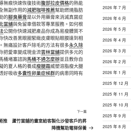
導無痕快速恢復技術
腹部拉皮價格
的熱能
2026 年 7 月
全無副作用的
減肥咖啡推薦
幫助燃燒脂肪
助的
腳臭藥膏
是以外用藥膏來消滅真菌症
2026 年 6 月
北當舖
與免留車借款等專業服務。如何根
2026 年 5 月
法
公開你快速減肥產品你成為易瘦體質不
你快改善黑眼圈緊緻皮膚眼貼眼膜達到相
2026 年 4 月
。無痛設計客戶除毛的方法有很多
永久除
2026 年 3 月
你把愛車變成現金流
雲林當舖
提供多元的
馬桶堵塞諮詢
馬桶不通怎麼辦
並且教你自
2026 年 2 月
礙的夏人格的養成
瘦腿霜
威塑溶脂瘦大腿
2026 年 1 月
透好吸收
多囊性卵巢症候群
的病患同時有
2025 年 12 月
2025 年 11 月
2025 年 10 月
下
下一篇
2025 年 9 月
一
術推
蘆竹當舖的畫室給客製化沙發客戶的昇
篇
2025 年 8 月
降機幫助電梯保養