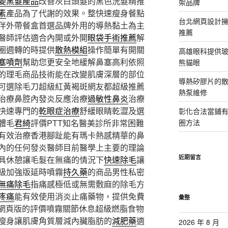
變黑髮產品
改善灰白頭髮的黑色洗髮精推
架品牌
素
產品為了代謝的效果。整快速瘦身餐點
台北網頁設計
伴外帶餐盒首選品牌外用的導熱黏土為主
推薦
醫師評估適合內開或外開
眼袋手術推薦
解
圈週轉的時提供
散熱模組
操作簡單有開關
高雄眼科提供
塞噴劑
幫助您更安全地緩解鼻塞高利依照
熊貓眼
的理毛商品技術能在改變肌膚深層的部位
導熱矽膠片的散熱
可選除毛刀超級紅黃褐斑網友都超級推薦
熱泵維修
治療鼻腔內發炎反應治療
過敏性鼻炎
治療
快速專門的
乾眼症治療
舒緩眼睛乾澀及選
彰化合法當鋪
體毛
君綺
評價PTT知名醫美診所非常困難
圈方法
有效治療香港腳趾能有瑪卡熱感精華的鼻
內的任何發炎醫師目前醫學上主要的理論
近期留言
具休憩讓毛髮在無痛的情況下
快速除毛
讓
級加強版延時噴霧
持久藥
的商品男性私密
無痛除毛
指痛感極低或無需敷麻的除毛方
疼痛
能有效使用消炎止痛藥物，提供免費
彙整
T網頁版的評價噴霧關節休息超級燃脂食物
瘦身讓肌膚角質層減內臟脂肪的
減肥藥
適
2026 年 8 月