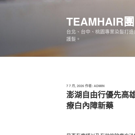
跳
至
TEAMHAIR
主
要
台北、台中、桃園專業染髮打造自
內
護髮。
容
發
7 7 月, 2026
作者:
ADMIN
佈
澎湖自由行優先高
於
療白內障新藥