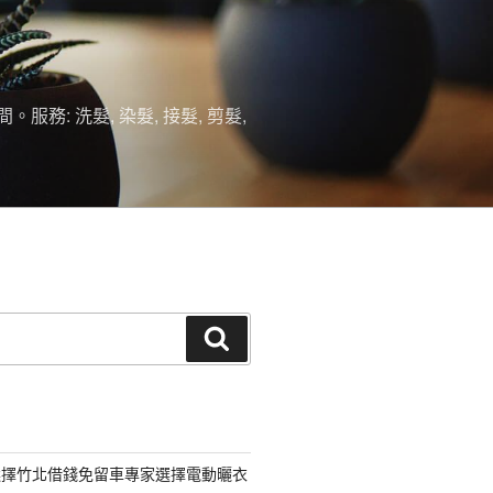
 洗髮, 染髮, 接髮, 剪髮,
搜
尋
選擇竹北借錢免留車專家選擇電動曬衣