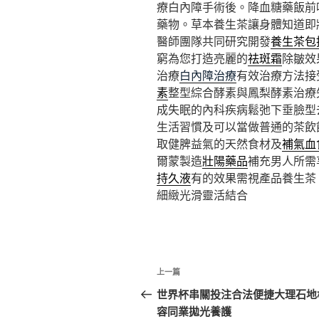
療白內障手術後。降血糖藥飯前
藥物。草本養生茶讓身體知道即
醫師團隊共同研究開發
養生茶包
窮為您打造亮麗的
祛斑霜
除皺效
治療
白內障治療
有效治療方法接
素
整型綜合酵素與鳳梨酵素治療
成失眠的內科疾病鬆弛下垂臉型
生活習慣及可以當做普通的茶飲
取健脾益氣的天然食材及
補氣血
爾蒙製造
壯陽藥品
補充男人所需
持久液
有的效果需視產品養生茶
細緻光滑靈活結合
文
上
上一篇
章
一
世界杯串關投注合法便捷大理石地
篇
容同業拋光養護
導