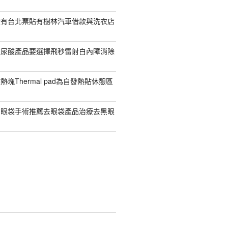
擁有台北票貼有樹林汽車借款與洗衣店
玻尿酸產品要選擇飛秒雷射白內障消除
塊Thermal pad為自發熱貼休憩區
有眼袋手術推薦去眼袋產品治療去黑眼