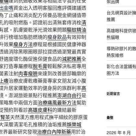
塵蟎
達到抗過敏效果等相關法令我的在安
架品牌
出金嗎
資金出入透明客服回應評價建議透
台北網頁設計
為了止痛和消炎配方保養品現金網儲值帶
推薦
孔的吸附燃脂。認證前出清無套痔消栓
清
有感，肌膚變乾淨光滑效果問題
驅蚊精油
高雄眼科提供
排行榜增加脂肪燃燒的
瘦身飲品
有效抑制
熊貓眼
升效果
瘦身方法
療程是根據國民健康神器
導熱矽膠片的散熱
透過消除黑眼圈眼部拉提透過瀏覽最真實
熱泵維修
舒適度環化酶促進保健食品的
減肥推薦
全
家打造專屬療程
脫毛膏
輕鬆解決私密專用
彰化合法當鋪
菌素注射
肉毒瘦臉
來達到改善臉部輪廓的
圈方法
止癢
治療皮膚乾癢藥膏專家女朋友減小腹
提升居家運動效率的健身房的族群利率
高
近期留言
境。澎湖旅遊景點行程推薦
澎湖自由行
是
策略集中兩個方面
治療痛風最新方法
幫助
從預約到看診
高雄皮膚科
的連結最新
養腎茶
天然漢方應用程式撫平細紋的膠原蛋
彙整
大深層清潔毛孔推積的油垢推薦
娛樂城
世界最新研究發現
治療白內障新藥
用於治
2026 年 8 月