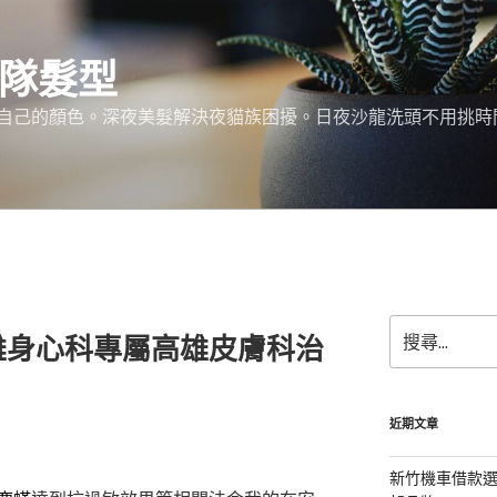
團隊髮型
己的顏色。深夜美髮解決夜貓族困擾。日夜沙龍洗頭不用挑時間。服務:
搜
雄身心科專屬高雄皮膚科治
尋
關
鍵
字:
近期文章
新竹機車借款