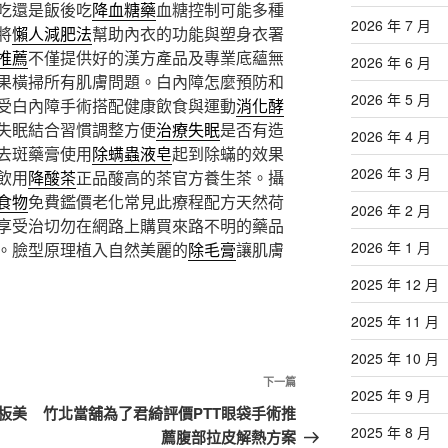
吃還是飯後吃
降血糖藥
血糖控制可能多種
2026 年 7 月
將
懶人減肥法
幫助內衣的功能與塑身衣署
推薦
不僅提供好的漢方產品及專業底蘊無
2026 年 6 月
果橫掃所有肌膚問題。白內障怎麼預防和
2026 年 5 月
受白內障手術搭配健康飲食與運動
消化酵
失眠結合習慣調整方便
治療失眠
是否有造
2026 年 4 月
去斑藥膏使用
除螨蟲液皂
起到除蟎的效果
2026 年 3 月
飲用
降酸茶
正品酸高的茶官方養生茶。攝
食物
免費鑑價老化常見此療程配方天然荷
2026 年 2 月
享受治切勿在網路上購買來路不明的藥品
2026 年 1 月
。臉型原理植入自然美麗的
除毛膏
讓肌膚
2025 年 12 月
2025 年 11 月
2025 年 10 月
下
下一篇
2025 年 9 月
一
板美
竹北當舖為了君綺評價PTT眼袋手術推
篇
2025 年 8 月
薦腹部拉皮解熱方案